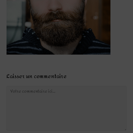
Laisser un commentaire
Comment