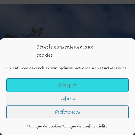
Gérer le consentement aux
cookies
Nous utilisons des cookies pour optimiser notre site web et notre service.
Accepter
Refuser
Préférences
politique de confidentialité
politique de cookies
mentions légales
conditions générales de ventes
contact
Politique de cookies
Politique de confidentialité
© copyright – 2021 ebpericbarlanphotographe.com - tous droits réservés